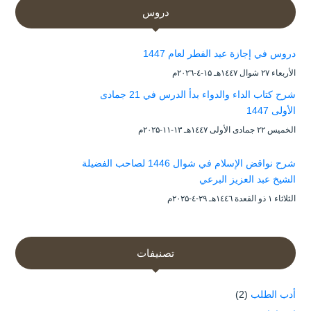
دروس
دروس في إجازة عيد الفطر لعام 1447
الأربعاء ۲۷ شوال ۱٤٤۷هـ ۱۵-٤-۲۰۲٦م
شرح كتاب الداء والدواء بدأ الدرس في 21 جمادى
الأولى 1447
الخميس ۲۲ جمادى الأولى ۱٤٤۷هـ ۱۳-۱۱-۲۰۲۵م
شرح نواقض الإسلام في شوال 1446 لصاحب الفضيلة
الشيخ عبد العزيز البرعي
الثلاثاء ۱ ذو القعدة ۱٤٤٦هـ ۲۹-٤-۲۰۲۵م
تصنيفات
أدب الطلب
(2)