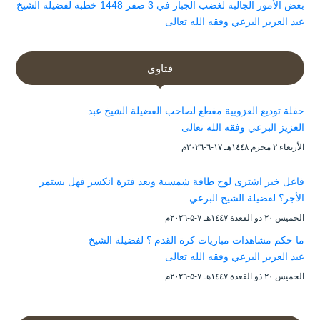
بعض الأمور الجالبة لغضب الجبار في 3 صفر 1448 خطبة لفضيلة الشيخ
عبد العزيز البرعي وفقه الله تعالى
فتاوى
حفلة توديع العزوبية مقطع لصاحب الفضيلة الشيخ عبد
العزيز البرعي وفقه الله تعالى
الأربعاء ۲ محرم ۱٤٤۸هـ ۱۷-٦-۲۰۲٦م
فاعل خير اشترى لوح طاقة شمسية وبعد فترة انكسر فهل يستمر
الأجر؟ لفضيلة الشيخ البرعي
الخميس ۲۰ ذو القعدة ۱٤٤۷هـ ۷-۵-۲۰۲٦م
ما حكم مشاهدات مباريات كرة القدم ؟ لفضيلة الشيخ
عبد العزيز البرعي وفقه الله تعالى
الخميس ۲۰ ذو القعدة ۱٤٤۷هـ ۷-۵-۲۰۲٦م