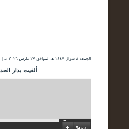
الجمعة ۸ شوال ۱٤٤۷ هـ الموافق ۲۷ مارس ۲۰۲٦ مـ |
ا
ألقيت بدار الح
نافذة