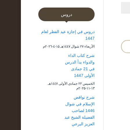
دروس
دروس في إجازة عيد الفطر لعام
1447
الأربعاء ۲۷ شوال ۱٤٤۷هـ ۱۵-٤-۲۰۲٦م
شرح كتاب الداء
والدواء بدأ الدرس
في 21 جمادى
الأولى 1447
الخميس ۲۲ جمادى الأولى ۱٤٤۷هـ
۱۳-۱۱-۲۰۲۵م
شرح نواقض
الإسلام في شوال
1446 لصاحب
الفضيلة الشيخ عبد
العزيز البرعي