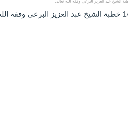
من مظاهر الغفلة 8 شوال 1447 خطبة الشيخ عبد العزيز البرعي وفقه الل