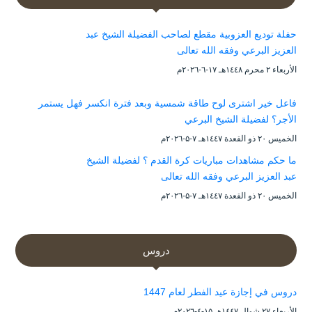
حفلة توديع العزوبية مقطع لصاحب الفضيلة الشيخ عبد
العزيز البرعي وفقه الله تعالى
الأربعاء ۲ محرم ۱٤٤۸هـ ۱۷-٦-۲۰۲٦م
فاعل خير اشترى لوح طاقة شمسية وبعد فترة انكسر فهل يستمر
الأجر؟ لفضيلة الشيخ البرعي
الخميس ۲۰ ذو القعدة ۱٤٤۷هـ ۷-۵-۲۰۲٦م
ما حكم مشاهدات مباريات كرة القدم ؟ لفضيلة الشيخ
عبد العزيز البرعي وفقه الله تعالى
الخميس ۲۰ ذو القعدة ۱٤٤۷هـ ۷-۵-۲۰۲٦م
دروس
دروس في إجازة عيد الفطر لعام 1447
الأربعاء ۲۷ شوال ۱٤٤۷هـ ۱۵-٤-۲۰۲٦م