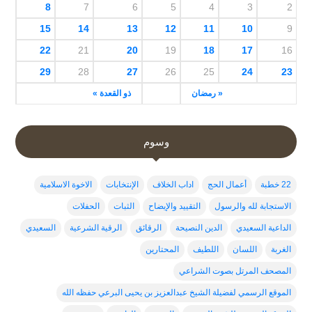
8
7
6
5
4
3
2
15
14
13
12
11
10
9
22
21
20
19
18
17
16
29
28
27
26
25
24
23
« رمضان
ذو القعدة »
وسوم
22 خطبة
أعمال الحج
اداب الخلاف
الإنتخابات
الاخوة الاسلامية
الاستجابة لله والرسول
التقييد والإيضاح
الثبات
الحفلات
الداعية السعيدي
الدين النصيحة
الرقائق
الرقية الشرعية
السعيدي
الغربة
اللسان
اللطيف
المحتارين
المصحف المرتل بصوت الشراعي
الموقع الرسمي لفضيلة الشيخ عبدالعزيز بن يحيى البرعي حفظه الله